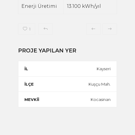
Enerji Üretimi
13.100 kWh/yıl
1
PROJE YAPILAN YER
İL
Kayseri
İLÇE
Kuşçu Mah.
MEVKII
Kocasinan